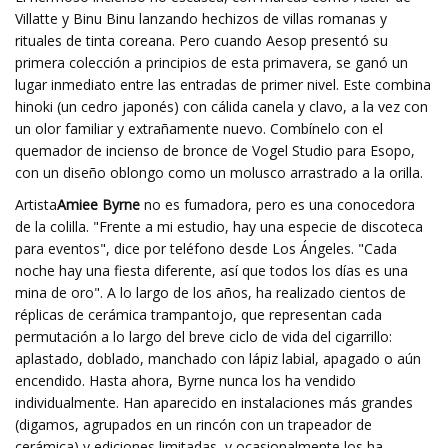
Villatte y Binu Binu lanzando hechizos de villas romanas y
rituales de tinta coreana. Pero cuando Aesop presentó su
primera colección a principios de esta primavera, se ganó un
lugar inmediato entre las entradas de primer nivel. Este combina
hinoki (un cedro japonés) con cálida canela y clavo, a la vez con
un olor familiar y extrañamente nuevo. Combínelo con el
quemador de incienso de bronce de Vogel Studio para Esopo,
con un diseño oblongo como un molusco arrastrado a la orilla.
Artista
Amiee Byrne
no es fumadora, pero es una conocedora
de la colilla. "Frente a mi estudio, hay una especie de discoteca
para eventos", dice por teléfono desde Los Ángeles. "Cada
noche hay una fiesta diferente, así que todos los días es una
mina de oro". A lo largo de los años, ha realizado cientos de
réplicas de cerámica trampantojo, que representan cada
permutación a lo largo del breve ciclo de vida del cigarrillo:
aplastado, doblado, manchado con lápiz labial, apagado o aún
encendido. Hasta ahora, Byrne nunca los ha vendido
individualmente. Han aparecido en instalaciones más grandes
(digamos, agrupados en un rincón con un trapeador de
cerámica) y ediciones limitadas, y ocasionalmente los ha