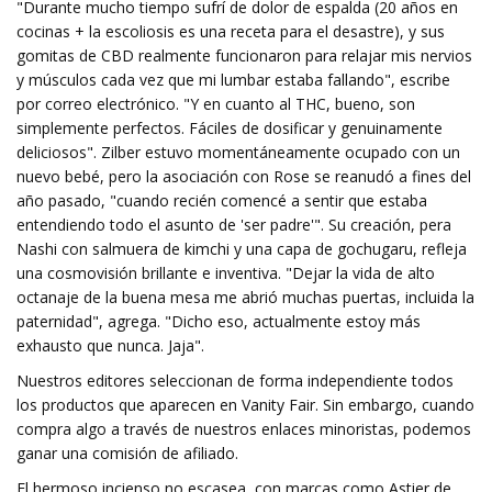
"Durante mucho tiempo sufrí de dolor de espalda (20 años en
cocinas + la escoliosis es una receta para el desastre), y sus
gomitas de CBD realmente funcionaron para relajar mis nervios
y músculos cada vez que mi lumbar estaba fallando", escribe
por correo electrónico. "Y en cuanto al THC, bueno, son
simplemente perfectos. Fáciles de dosificar y genuinamente
deliciosos". Zilber estuvo momentáneamente ocupado con un
nuevo bebé, pero la asociación con Rose se reanudó a fines del
año pasado, "cuando recién comencé a sentir que estaba
entendiendo todo el asunto de 'ser padre'". Su creación, pera
Nashi con salmuera de kimchi y una capa de gochugaru, refleja
una cosmovisión brillante e inventiva. "Dejar la vida de alto
octanaje de la buena mesa me abrió muchas puertas, incluida la
paternidad", agrega. "Dicho eso, actualmente estoy más
exhausto que nunca. Jaja".
Nuestros editores seleccionan de forma independiente todos
los productos que aparecen en Vanity Fair. Sin embargo, cuando
compra algo a través de nuestros enlaces minoristas, podemos
ganar una comisión de afiliado.
El hermoso incienso no escasea, con marcas como Astier de