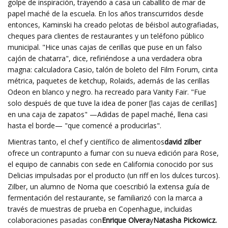
golpe de inspiración, trayendo a casa un caballito de mar de
papel maché de la escuela. En los años transcurridos desde
entonces, Kaminski ha creado pelotas de béisbol autografiadas,
cheques para clientes de restaurantes y un teléfono público
municipal. "Hice unas cajas de cerillas que puse en un falso
cajón de chatarra", dice, refiriéndose a una verdadera obra
magna: calculadora Casio, talón de boleto del Film Forum, cinta
métrica, paquetes de ketchup, Rolaids, además de las cerillas
Odeon en blanco y negro. ha recreado para Vanity Fair. "Fue
solo después de que tuve la idea de poner [las cajas de cerillas]
en una caja de zapatos" —Adidas de papel maché, llena casi
hasta el borde— "que comencé a producirlas".
Mientras tanto, el chef y científico de alimentos
david zilber
ofrece un contrapunto a fumar con su nueva edición para Rose,
el equipo de cannabis con sede en California conocido por sus
Delicias impulsadas por el producto (un riff en los dulces turcos).
Zilber, un alumno de Noma que coescribió la extensa guía de
fermentación del restaurante, se familiarizó con la marca a
través de muestras de prueba en Copenhague, incluidas
colaboraciones pasadas con
Enrique Olvera
y
Natasha Pickowicz.