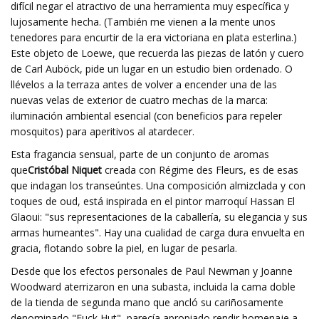
difícil negar el atractivo de una herramienta muy específica y
lujosamente hecha. (También me vienen a la mente unos
tenedores para encurtir de la era victoriana en plata esterlina.)
Este objeto de Loewe, que recuerda las piezas de latón y cuero
de Carl Auböck, pide un lugar en un estudio bien ordenado. O
llévelos a la terraza antes de volver a encender una de las
nuevas velas de exterior de cuatro mechas de la marca:
iluminación ambiental esencial (con beneficios para repeler
mosquitos) para aperitivos al atardecer.
Esta fragancia sensual, parte de un conjunto de aromas
que
Cristóbal Niquet
creada con Régime des Fleurs, es de esas
que indagan los transeúntes. Una composición almizclada y con
toques de oud, está inspirada en el pintor marroquí Hassan El
Glaoui: "sus representaciones de la caballería, su elegancia y sus
armas humeantes". Hay una cualidad de carga dura envuelta en
gracia, flotando sobre la piel, en lugar de pesarla.
Desde que los efectos personales de Paul Newman y Joanne
Woodward aterrizaron en una subasta, incluida la cama doble
de la tienda de segunda mano que ancló su cariñosamente
denominado "Fuck Hut", parecía apropiado rendir homenaje a