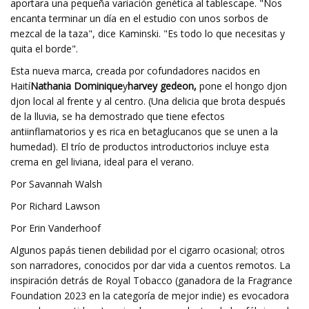
aportara una pequeña variación genética al tablescape. "Nos
encanta terminar un día en el estudio con unos sorbos de
mezcal de la taza", dice Kaminski. "Es todo lo que necesitas y
quita el borde".
Esta nueva marca, creada por cofundadores nacidos en
Haití
Nathania Dominique
y
harvey gedeon,
pone el hongo djon
djon local al frente y al centro. (Una delicia que brota después
de la lluvia, se ha demostrado que tiene efectos
antiinflamatorios y es rica en betaglucanos que se unen a la
humedad). El trío de productos introductorios incluye esta
crema en gel liviana, ideal para el verano.
Por Savannah Walsh
Por Richard Lawson
Por Erin Vanderhoof
Algunos papás tienen debilidad por el cigarro ocasional; otros
son narradores, conocidos por dar vida a cuentos remotos. La
inspiración detrás de Royal Tobacco (ganadora de la Fragrance
Foundation 2023 en la categoría de mejor indie) es evocadora