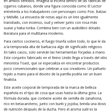
en ambos sentidos. Imagina la escena dentro de las fábricas de
cigarros cubanos, donde una figura conocida como El Lector
entretenía a los trabajadores con personajes como Poe, Balzac
y Melville. La encuesta de notas aquí es un lote igualmente
transitado, con incienso, oud y vetiver junto con rosa más
suave y haba tonka. Combina bien con un audiolibro dotado:
literatura para el multitarea moderno.
Para ciertos cocineros, el fuego triunfa sobre todo, lo que le da
a la temporada alta de barbacoa algo de significado religioso.
En tales casos, solo servirán las herramientas forjadas a mano.
Este conjunto fabricado en el Reino Unido llega a través del sitio
minorista Toast, que se especializa en encontrar productos
poco convencionales que celebran a sus creadores. Un pañuelo
tejido a mano para el devoto de la parrilla podría ser un buen
finalista.
Este aceite corporal de temporada de la marca de belleza
española es el tipo de cosa que usas hasta la última gota. La
fórmula dorada, que contiene aceite de semilla de zanahoria,
rico en betacaroteno, junto con buriti y jojoba, brinda una dosis
de nutrición después de la ducha. Pero el aroma sutil es la