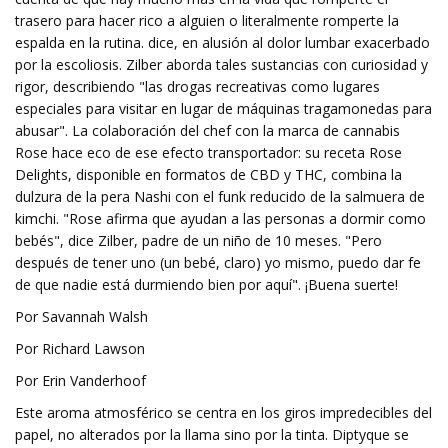
trasero para hacer rico a alguien o literalmente romperte la
espalda en la rutina. dice, en alusión al dolor lumbar exacerbado
por la escoliosis. Zilber aborda tales sustancias con curiosidad y
rigor, describiendo "las drogas recreativas como lugares
especiales para visitar en lugar de máquinas tragamonedas para
abusar". La colaboración del chef con la marca de cannabis
Rose hace eco de ese efecto transportador: su receta Rose
Delights, disponible en formatos de CBD y THC, combina la
dulzura de la pera Nashi con el funk reducido de la salmuera de
kimchi. "Rose afirma que ayudan a las personas a dormir como
bebés", dice Zilber, padre de un niño de 10 meses. "Pero
después de tener uno (un bebé, claro) yo mismo, puedo dar fe
de que nadie está durmiendo bien por aquí". ¡Buena suerte!
Por Savannah Walsh
Por Richard Lawson
Por Erin Vanderhoof
Este aroma atmosférico se centra en los giros impredecibles del
papel, no alterados por la llama sino por la tinta. Diptyque se