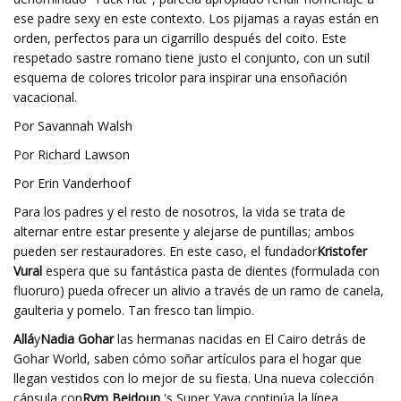
ese padre sexy en este contexto. Los pijamas a rayas están en
orden, perfectos para un cigarrillo después del coito. Este
respetado sastre romano tiene justo el conjunto, con un sutil
esquema de colores tricolor para inspirar una ensoñación
vacacional.
Por Savannah Walsh
Por Richard Lawson
Por Erin Vanderhoof
Para los padres y el resto de nosotros, la vida se trata de
alternar entre estar presente y alejarse de puntillas; ambos
pueden ser restauradores. En este caso, el fundador
Kristofer
Vural
espera que su fantástica pasta de dientes (formulada con
fluoruro) pueda ofrecer un alivio a través de un ramo de canela,
gaulteria y pomelo. Tan fresco tan limpio.
Allá
y
Nadia Gohar
las hermanas nacidas en El Cairo detrás de
Gohar World, saben cómo soñar artículos para el hogar que
llegan vestidos con lo mejor de su fiesta. Una nueva colección
cápsula con
Rym Beidoun
's Super Yaya continúa la línea