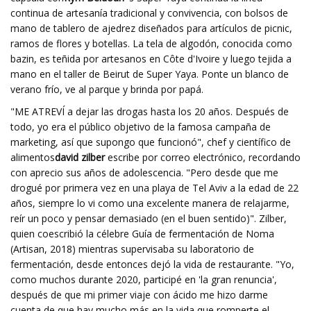
continua de artesanía tradicional y convivencia, con bolsos de
mano de tablero de ajedrez diseñados para artículos de picnic,
ramos de flores y botellas. La tela de algodón, conocida como
bazin, es teñida por artesanos en Côte d'Ivoire y luego tejida a
mano en el taller de Beirut de Super Yaya. Ponte un blanco de
verano frío, ve al parque y brinda por papá.
"ME ATREVÍ a dejar las drogas hasta los 20 años. Después de
todo, yo era el público objetivo de la famosa campaña de
marketing, así que supongo que funcionó", chef y científico de
alimentos
david zilber
escribe por correo electrónico, recordando
con aprecio sus años de adolescencia. "Pero desde que me
drogué por primera vez en una playa de Tel Aviv a la edad de 22
años, siempre lo vi como una excelente manera de relajarme,
reír un poco y pensar demasiado (en el buen sentido)". Zilber,
quien coescribió la célebre Guía de fermentación de Noma
(Artisan, 2018) mientras supervisaba su laboratorio de
fermentación, desde entonces dejó la vida de restaurante. "Yo,
como muchos durante 2020, participé en 'la gran renuncia',
después de que mi primer viaje con ácido me hizo darme
cuenta de que hay mucho más en la vida que romperte el