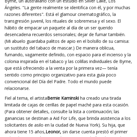
Byrne, un australiano con un estudio en Silver Lake, Los
Ángeles. "La gente realmente se identifica con él, y por muchas
razones diferentes". Está el glamour cinematográfico, la
transgresión juvenil, los rituales de sobremesa y el sexo. El
hábito de empacar un paquete al día de un ser querido
desencadena recuerdos sensoriales; dejar de fumar también.
(Mi abuelo guardaba palitos de apio en el bolsillo de su camisa:
un sustituto del tabaco de mascar.) De manera oblicua,
fumando, vagamente definido, con espacio para el incienso y la
colonia inspirada en el tabaco y las colillas individuales de Byrne,
que está ofreciendo a la venta por la primera vez— tenía
sentido como principio organizativo para esta guía poco
convencional del Día del Padre. Todo el mundo puede
relacionarse.
Fiel al tema, el artista
Bernie Kaminski
ha creado una tirada
limitada de cajas de cerillas de papel maché para esta ocasión.
(Para obtener detalles, consulte la lista a continuación; las
ganancias se destinan a Aid For Life, que brinda asistencia a los
solicitantes de asilo en la ciudad de Nueva York). Su hija, que
ahora tiene 15 años,
Leonor,
sin darse cuenta prestó el primer