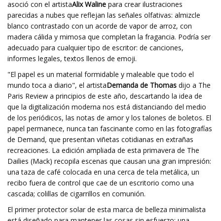
asoció con el artista
Alix Waline
para crear ilustraciones
parecidas a nubes que reflejan las señales olfativas: almizcle
blanco contrastado con un acorde de vapor de arroz, con
madera cálida y mimosa que completan la fragancia. Podría ser
adecuado para cualquier tipo de escritor: de canciones,
informes legales, textos llenos de emoji.
"El papel es un material formidable y maleable que todo el
mundo toca a diario", el artista
Demanda de Thomas
dijo a The
Paris Review a principios de este año, descartando la idea de
que la digitalización moderna nos está distanciando del medio
de los periódicos, las notas de amor y los talones de boletos. El
papel permanece, nunca tan fascinante como en las fotografías
de Demand, que presentan viñetas cotidianas en extrañas
recreaciones. La edición ampliada de esta primavera de The
Dailies (Mack) recopila escenas que causan una gran impresión:
una taza de café colocada en una cerca de tela metálica, un
recibo fuera de control que cae de un escritorio como una
cascada; colillas de cigarrillos en comunión.
El primer protector solar de esta marca de belleza minimalista
está diseñado para mantener las cosas sin esfuerzo: una