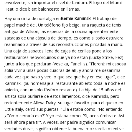
envolvente, sin importar el nivel de fandom. El logo del Miami
Heat lo dice bien: baloncesto en llamas.
Hay una cinta de nostalgia en
Bernie Kaminski
El trabajo de
papel maché de . Un teléfono fijo beige, una raqueta de tenis
antigua de Wilson, las especias de la cocina aparentemente
sacadas de una cápsula del tiempo, es como si todo estuviera
reanimado a través de sus reconstrucciones pintadas a mano.
Una caja de zapatos llena de cajas de cerillas pone a los
restaurantes neoyorquinos que ya no están (Lucky Strike, Fez)
junto a los que perduran (Veselka, Fanelli's). "Florent: mi esposa
solía vivir a unas pocas cuadras de allí, y ahora me desanima
cada vez que paso y veo lo que sea que hay en ese lugar", dice
Kaminski. (Su homenaje al restaurante abierto toda la noche es
abierto, con un solo fósforo restante). La hija de 15 años del
artista solía burlarse de estos lamentos, dice Kaminski, pero
recientemente Alleva Dairy, su lugar favorito. para el queso en
Little Italy, cerró sus puertas. "Ella estaba como, 'No entiendo.
¿Cómo cerraría eso?' Y yo estaba como, 'Sí, acostúmbrate. Así
será ahora para ti'". A veces, ser padre significa comunicar
verdades duras; significa obtener la buena mozzarella mientras