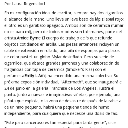
Por Laura Regensdorf
En mi configuración ideal de escritor, siempre hay dos cigarrillos
al alcance de la mano. Uno lleva un leve beso de lápiz labial rojo;
el otro es un garabato apagado. Ambos son de cerámica (fumar
no es para mí), pero de todos modos son talismanes, parte del
artista.
Amiee Byrne
El cuerpo de trabajo de 's que refunde
objetos cotidianos en arcilla. Las piezas anteriores incluyen un
cable de extensión enrollado, una pila de esponjas para platos
de color pastel, un globo Mylar desinflado. Pero su serie de
cigarrillos, que abarca grandes jarrones y una colaboración de
fragancias con tapa de cerámica (Smoker's Kiss) con el
perfumista
Emily L'Ami,
ha encendido una mecha colectiva. Su
próxima exposición individual, "Aftermath", que se inaugurará el
24 de junio en la galería Franchise de Los Ángeles, ilustra el
punto. Junto a nuevas e imaginativas viñetas, por ejemplo, una
piñata que explota, o la zona de desastre después de la rabieta
de un niño pequeño, habrá una pequeña tienda de humo
independiente, para cualquiera que necesite una dosis de fax.
"Este palo canceroso es tan especial para tanta gente", dice