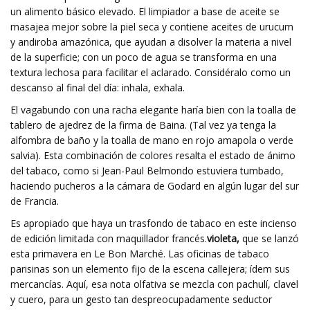
un alimento básico elevado. El limpiador a base de aceite se
masajea mejor sobre la piel seca y contiene aceites de urucum
y andiroba amazónica, que ayudan a disolver la materia a nivel
de la superficie; con un poco de agua se transforma en una
textura lechosa para facilitar el aclarado. Considéralo como un
descanso al final del día: inhala, exhala.
El vagabundo con una racha elegante haría bien con la toalla de
tablero de ajedrez de la firma de Baina. (Tal vez ya tenga la
alfombra de baño y la toalla de mano en rojo amapola o verde
salvia). Esta combinación de colores resalta el estado de ánimo
del tabaco, como si Jean-Paul Belmondo estuviera tumbado,
haciendo pucheros a la cámara de Godard en algún lugar del sur
de Francia.
Es apropiado que haya un trasfondo de tabaco en este incienso
de edición limitada con maquillador francés.
violeta,
que se lanzó
esta primavera en Le Bon Marché. Las oficinas de tabaco
parisinas son un elemento fijo de la escena callejera; ídem sus
mercancías. Aquí, esa nota olfativa se mezcla con pachulí, clavel
y cuero, para un gesto tan despreocupadamente seductor