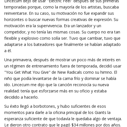
Lincecum dejó de usar "Electric Feel" después de sus primeras
temporadas porque, como la mayoría de los artistas, buscaba
reinventarse. En su caso, su motivación no fue expandir sus
horizontes o buscar nuevas formas creativas de expresión. Su
motivación era la supervivencia. Era un lanzador y un
competidor, y no tenía las mismas cosas. Su cuerpo no era tan
flexible y explosivo como solía ser. Tuvo que cambiar, tuvo que
adaptarse a los bateadores que finalmente se habían adaptado
a él.
Una primavera, después de mostrar un poco más de interés en
un régimen de entrenamiento fuera de temporada, decidió usar
"You Get What You Give" de New Radicals como su himno. El
niño que podía levantarse de la cama frío y dominar se había
ido. Lincecum me dijo que la canción reconocía su nueva
realidad: tenía que esforzarse más en su oficio y estaba
decidido a hacerlo.
Su éxito llegó a borbotones, y hubo suficientes de esos
momentos para darle a la oficina principal de los Giants la
esperanza suficiente de que todavía le quedaba algo de ventaja.
Le dieron otro contrato que le pagó $34 millones por dos años.