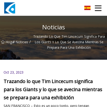
Innovaciones Co., Ltd de Qingdao BrightForce
Noticias
Trazando Lo Que Tim Lincecum Significa Para
/
/
Hogar
Noticias
Los Giants Y Lo Que Se Avecina Mientras Se
Prepara Para Una Exhibición
Oct 23, 2023
Trazando lo que Tim Lincecum significa
para los Giants y lo que se avecina mientras
se prepara para una exhibición
SAN FRANCISCO – Esto es un poco tonto, pero tengan