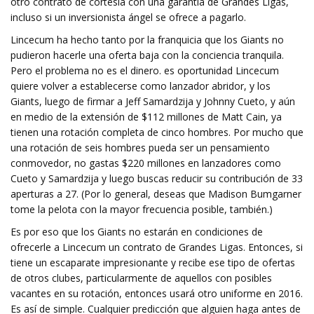
otro contrato de cortesía con una garantía de Grandes Ligas,
incluso si un inversionista ángel se ofrece a pagarlo.
Lincecum ha hecho tanto por la franquicia que los Giants no
pudieron hacerle una oferta baja con la conciencia tranquila.
Pero el problema no es el dinero. es oportunidad Lincecum
quiere volver a establecerse como lanzador abridor, y los
Giants, luego de firmar a Jeff Samardzija y Johnny Cueto, y aún
en medio de la extensión de $112 millones de Matt Cain, ya
tienen una rotación completa de cinco hombres. Por mucho que
una rotación de seis hombres pueda ser un pensamiento
conmovedor, no gastas $220 millones en lanzadores como
Cueto y Samardzija y luego buscas reducir su contribución de 33
aperturas a 27. (Por lo general, deseas que Madison Bumgarner
tome la pelota con la mayor frecuencia posible, también.)
Es por eso que los Giants no estarán en condiciones de
ofrecerle a Lincecum un contrato de Grandes Ligas. Entonces, si
tiene un escaparate impresionante y recibe ese tipo de ofertas
de otros clubes, particularmente de aquellos con posibles
vacantes en su rotación, entonces usará otro uniforme en 2016.
Es así de simple. Cualquier predicción que alguien haga antes de