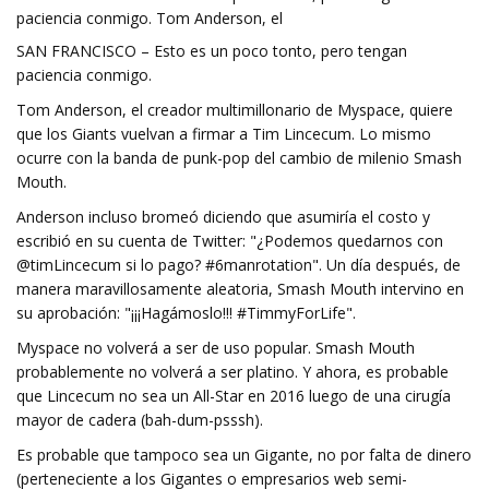
paciencia conmigo. Tom Anderson, el
SAN FRANCISCO – Esto es un poco tonto, pero tengan
paciencia conmigo.
Tom Anderson, el creador multimillonario de Myspace, quiere
que los Giants vuelvan a firmar a Tim Lincecum. Lo mismo
ocurre con la banda de punk-pop del cambio de milenio Smash
Mouth.
Anderson incluso bromeó diciendo que asumiría el costo y
escribió en su cuenta de Twitter: "¿Podemos quedarnos con
@timLincecum si lo pago? #6manrotation". Un día después, de
manera maravillosamente aleatoria, Smash Mouth intervino en
su aprobación: "¡¡¡Hagámoslo!!! #TimmyForLife".
Myspace no volverá a ser de uso popular. Smash Mouth
probablemente no volverá a ser platino. Y ahora, es probable
que Lincecum no sea un All-Star en 2016 luego de una cirugía
mayor de cadera (bah-dum-psssh).
Es probable que tampoco sea un Gigante, no por falta de dinero
(perteneciente a los Gigantes o empresarios web semi-