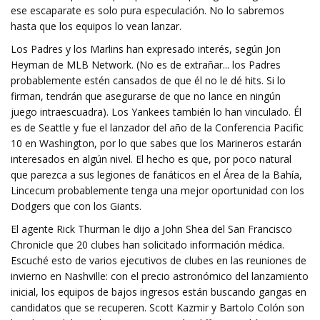
ese escaparate es solo pura especulación. No lo sabremos
hasta que los equipos lo vean lanzar.
Los Padres y los Marlins han expresado interés, según Jon
Heyman de MLB Network. (No es de extrañar... los Padres
probablemente estén cansados ​​de que él no le dé hits. Si lo
firman, tendrán que asegurarse de que no lance en ningún
juego intraescuadra). Los Yankees también lo han vinculado. Él
es de Seattle y fue el lanzador del año de la Conferencia Pacific
10 en Washington, por lo que sabes que los Marineros estarán
interesados ​​en algún nivel. El hecho es que, por poco natural
que parezca a sus legiones de fanáticos en el Área de la Bahía,
Lincecum probablemente tenga una mejor oportunidad con los
Dodgers que con los Giants.
El agente Rick Thurman le dijo a John Shea del San Francisco
Chronicle que 20 clubes han solicitado información médica.
Escuché esto de varios ejecutivos de clubes en las reuniones de
invierno en Nashville: con el precio astronómico del lanzamiento
inicial, los equipos de bajos ingresos están buscando gangas en
candidatos que se recuperen. Scott Kazmir y Bartolo Colón son