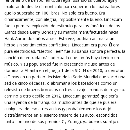
fenómeno de béisbol en toda regla, usando su cuerpo ágil y
explotando desde el montículo para superar a los bateadores
que lo superaba en 100 libras. No solo era bueno. Era
dinámicamente, con alegría, imposiblemente bueno. Lincecum
fue la primera explosión de estímulo para los fanáticos de los
Giants desde Barry Bonds y su marcha manufacturada hacia
Hank Aaron dos años antes. Esta vez, podrían animar a un
héroe sin sentimientos conflictivos. Lincecum era puro. Él era
pura electricidad. "Electric Feel" fue su banda sonora perfecta, la
canción de entrada más adecuada que jamás haya tenido un
músico. Y su popularidad fue in crescendo incluso antes de
dominar a Atlanta en el Juego 1 de la SDLN de 2010, o derrotar
a Texas en un partido decisivo de la Serie Mundial que sació una
sed de cinco décadas, o abrumar a los bateadores como un
relevista de brazos borrosos en tres salvajes rondas de regreso.
camino a otro desfile en 2012. Lincecum garantizó que sería
una leyenda de la franquicia mucho antes de que se pusiera
cualquiera de esos tres anillos (y probablemente los dejó
distraídamente en el asiento trasero de su auto, escondidos
junto con uno de sus premios Cy Young). y... bueno, su alijo).