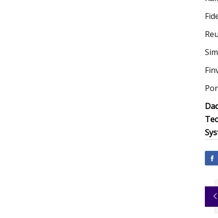
Fid
Reu
Sim
Fin
Por
Daq
Tec
Sys