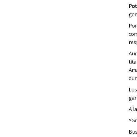
Pot
gen
Por
com
res
Aun
tit
Ama
dur
Los
gar
A l
YGr
Bus