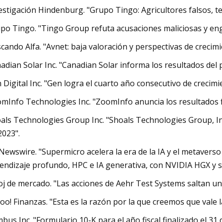
estigación Hindenburg. "Grupo Tingo: Agricultores falsos, tel
po Tingo. "Tingo Group refuta acusaciones maliciosas y en
cando Alfa. "Avnet: baja valoración y perspectivas de crecim
adian Solar Inc. "Canadian Solar informa los resultados del 
 Digital Inc. "Gen logra el cuarto año consecutivo de crecimie
mInfo Technologies Inc. "ZoomInfo anuncia los resultados fi
als Technologies Group Inc. "Shoals Technologies Group, Inc
2023".
Newswire. "Supermicro acelera la era de la IA y el metaverso
endizaje profundo, HPC e IA generativa, con NVIDIA HGX y s
oj de mercado. "Las acciones de Aehr Test Systems saltan un 
oo! Finanzas. "Esta es la razón por la que creemos que vale 
bus Inc. "Formulario 10-K para el año fiscal finalizado el 31 