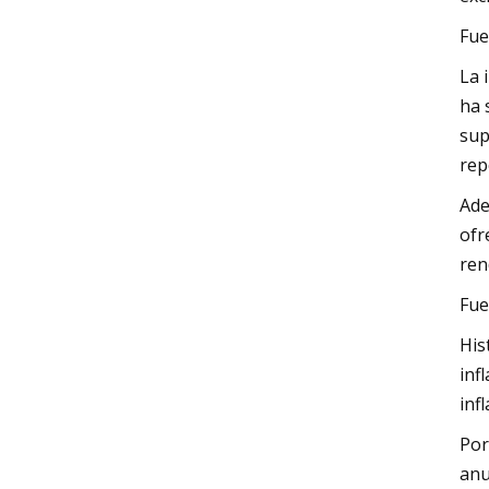
Fue
La 
ha 
sup
rep
Ade
ofr
ren
Fue
His
inf
infl
Por
anu