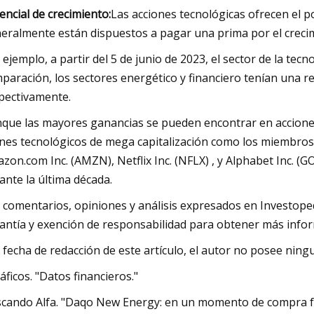
encial de crecimiento:
Las acciones tecnológicas ofrecen el p
eralmente están dispuestos a pagar una prima por el crecim
 ejemplo, a partir del 5 de junio de 2023, el sector de la tecn
paración, los sectores energético y financiero tenían una rel
pectivamente.
que las mayores ganancias se pueden encontrar en acciones 
anes tecnológicos de mega capitalización como los miembros
zon.com Inc. (AMZN), Netflix Inc. (NFLX) , y Alphabet Inc. (
ante la última década.
 comentarios, opiniones y análisis expresados ​​en Investope
antía y exención de responsabilidad para obtener más info
a fecha de redacción de este artículo, el autor no posee ni
áficos. "Datos financieros."
cando Alfa. "Daqo New Energy: en un momento de compra 