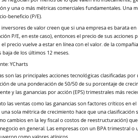
ión y una o más métricas comerciales fundamentales. Una mé
cio-beneficio (P/E).
 inversores de valor creen que si una empresa es barata en
ación P/E, en este caso), entonces el precio de sus accione
 el precio vuelve a estar en línea con el valor. de la compañi
 baja de los últimos 12 meses.
nte: YCharts
as son las principales acciones tecnológicas clasificadas por
ción de una ponderación de 50/50 de su porcentaje de creci
iente y las ganancias por acción (EPS) trimestrales más recie
to las ventas como las ganancias son factores críticos en el 
 una sola métrica de crecimiento hace que una clasificación 
mo cambios en la ley fiscal o costos de reestructuración) qu
 negocio en general. Las empresas con un BPA trimestral o u
luyeron como valores atípicos.