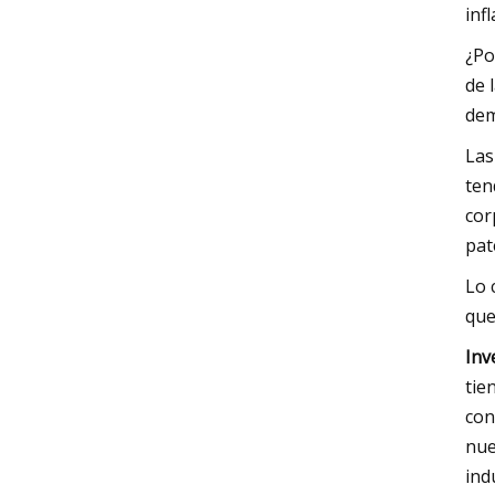
inf
¿Po
de 
dem
Las
ten
cor
pat
Lo 
que
Inv
tie
con
nue
ind