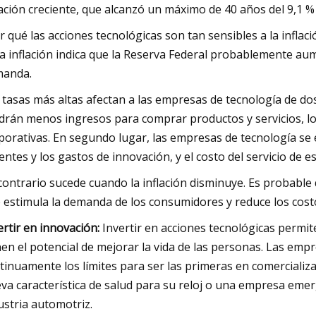
lación creciente, que alcanzó un máximo de 40 años del 9,1 %
r qué las acciones tecnológicas son tan sensibles a la inflac
la inflación indica que la Reserva Federal probablemente au
anda.
 tasas más altas afectan a las empresas de tecnología de d
drán menos ingresos para comprar productos y servicios, lo 
porativas. En segundo lugar, las empresas de tecnología se e
entes y los gastos de innovación, y el costo del servicio de
contrario sucede cuando la inflación disminuye. Es probable 
 estimula la demanda de los consumidores y reduce los cos
ertir en innovación:
Invertir en acciones tecnológicas permit
nen el potencial de mejorar la vida de las personas. Las em
tinuamente los límites para ser las primeras en comercializa
va característica de salud para su reloj o una empresa eme
ustria automotriz.