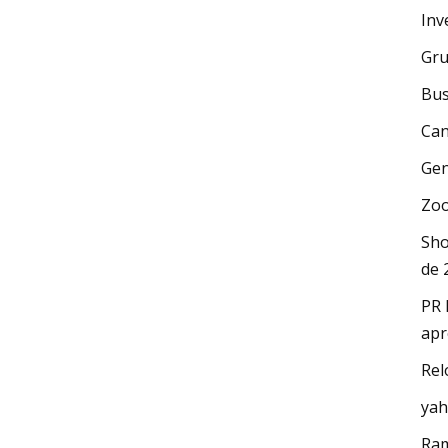
Inv
Gru
Bus
Can
Gen
Zoo
Sho
de 
PR 
apr
Rel
yah
Ram