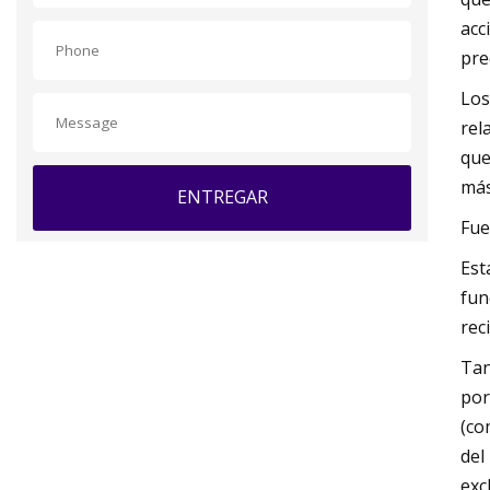
acc
pre
Los
rel
que
más
ENTREGAR
Fue
Est
fun
rec
Tan
por
(co
del
exc