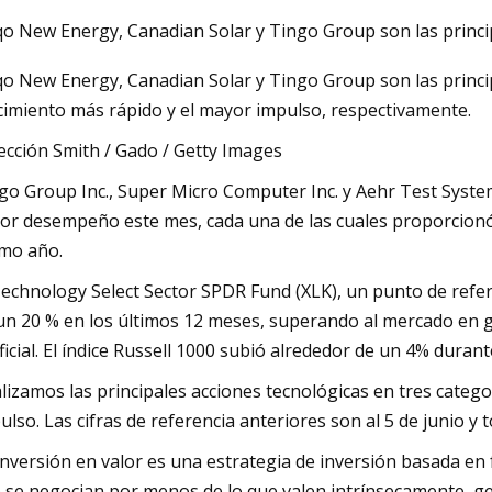
o New Energy, Canadian Solar y Tingo Group son las princi
o New Energy, Canadian Solar y Tingo Group son las principa
23
cimiento más rápido y el mayor impulso, respectivamente.
s electrolíticas defectuosas no
 se ven mal
ección Smith / Gado / Getty Images
go Group Inc., Super Micro Computer Inc. y Aehr Test Syste
or desempeño este mes, cada una de las cuales proporcionó 
imo año.
Technology Select Sector SPDR Fund (XLK), un punto de refer
un 20 % en los últimos 12 meses, superando al mercado en g
ificial. El índice Russell 1000 subió alrededor de un 4% duran
lizamos las principales acciones tecnológicas en tres categor
ulso. Las cifras de referencia anteriores son al 5 de junio y 
inversión en valor es una estrategia de inversión basada en 
 se negocian por menos de lo que valen intrínsecamente, gen