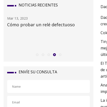
NOTICIAS RECIENTES
Daq
Daq
Mar 15, 2023
Mar 07, 20
cre
Preguntas frecuentes de Amp: ¿Qué es
Las tapa
un trabajo de tapa y qué hacen las
siempre
Col
tapas de filtro?
Tin
mej
últ
El 
de 
ENVÍE SU CONSULTA
art
Ana
imp
La 
que