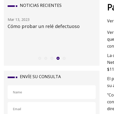
P
NOTICIAS RECIENTES
Mar 13, 2023
Mar 15, 20
Ver
Cómo probar un relé defectuoso
Pregunt
Ver
un traba
que
tapas de
con
La 
Net
$11
ENVÍE SU CONSULTA
El 
su 
"Co
con
dir