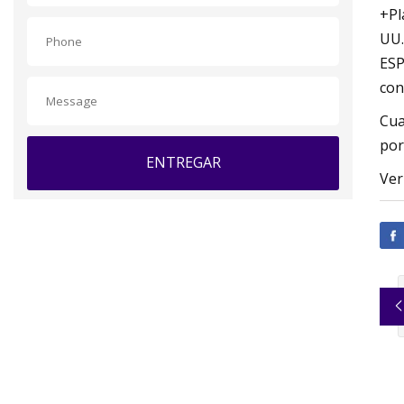
+Pl
UU.
ESP
con
Cua
por
ENTREGAR
Ver