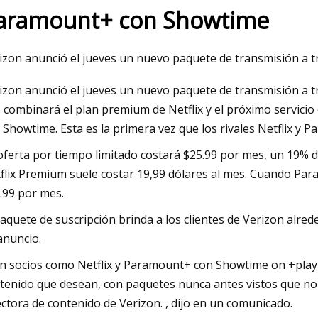
aramount+ con Showtime
23
Mar 07, 2023
izon anunció el jueves un nuevo paquete de transmisión a t
as frecuentes de Amp: ¿Qué es
Las tapas electrolít
izon anunció el jueves un nuevo paquete de transmisión a t
jo de tapa y qué hacen las
siempre se ven mal
 combinará el plan premium de Netflix y el próximo servic
 filtro?
 Showtime. Esta es la primera vez que los rivales Netflix y
oferta por tiempo limitado costará $25.99 por mes, un 19% de
flix Premium suele costar 19,99 dólares al mes. Cuando Pa
.99 por mes.
paquete de suscripción brinda a los clientes de Verizon alre
anuncio.
n socios como Netflix y Paramount+ con Showtime on +play, es
tenido que desean, con paquetes nunca antes vistos que no
ectora de contenido de Verizon. , dijo en un comunicado.