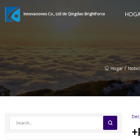
HOG
Innovaciones Co., Ltd de Qingdao BrightForce
/
Hogar
Notic
Dec
+